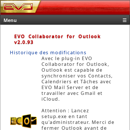
Menu
☰
Accueil
EVO Collaborator for Outlook
v2.0.93
Produits
Historique des modifications
Achat
Avec le plug-in EVO
Collaborator for Outlook,
Telechargements
Outlook est capable de
Support
synchroniser vos Contacts,
Calendriers et Tâches avec
Qui sommes-nous ?
EVO Mail Server et de
travailler avec Gmail et
iCloud.
Attention : Lancez
setup.exe en tant
qu'administrateur. Merci de
fermer Outlook avant de